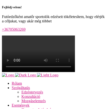
Fejlődj velem!
Futóedzőként amatőr sportolók edzéseit tökéletesítem, hogy elérjék
a céljukat, vagy akár még többet
+36705063269
Rólam
Szolgáltatás
Edzéstervezés
Konzultáció
Mozgáselemzés
Események