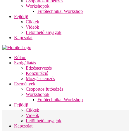
Csoportos futóedzés
Workshopok
Futótechnikai Workshop
Fejlődj!
Cikkek
Videók
Letölthető anyagok
Kapcsolat
Rólam
Szolgáltatás
Edzéstervezés
Konzultáció
Mozgáselemzés
Események
Csoportos futóedzés
Workshopok
Futótechnikai Workshop
Fejlődj!
Cikkek
Videók
Letölthető anyagok
Kapcsolat