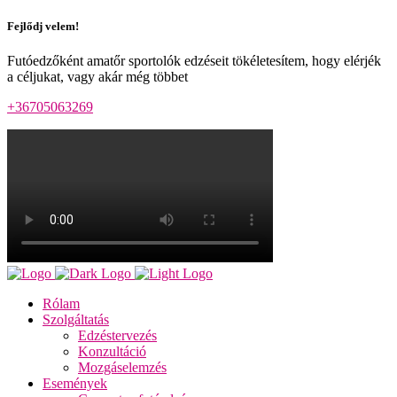
Fejlődj velem!
Futóedzőként amatőr sportolók edzéseit tökéletesítem, hogy elérjék
a céljukat, vagy akár még többet
+36705063269
Rólam
Szolgáltatás
Edzéstervezés
Konzultáció
Mozgáselemzés
Események