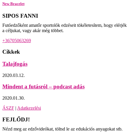
New Bracelet
SIPOS FANNI
Futóedzőként amatőr sportolók edzéseit tökéletesítem, hogy elérjék
a céljukat, vagy akár még többet.
+36705063269
Cikkek
Talajfogás
2020.03.12.
Mindent a futásról – podcast adás
2020.01.30.
ÁSZF
|
Adatkezelési
FEJLŐDJ!
Nézd meg az edzővideókat, töltsd le az edukációs anyagokat stb.