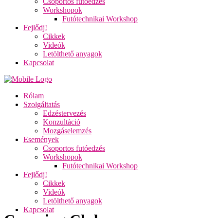
Csoportos futóedzés
Workshopok
Futótechnikai Workshop
Fejlődj!
Cikkek
Videók
Letölthető anyagok
Kapcsolat
Rólam
Szolgáltatás
Edzéstervezés
Konzultáció
Mozgáselemzés
Események
Csoportos futóedzés
Workshopok
Futótechnikai Workshop
Fejlődj!
Cikkek
Videók
Letölthető anyagok
Kapcsolat