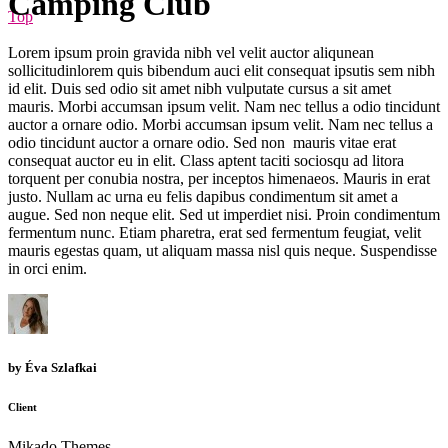
Camping Club
Top
Lorem ipsum proin gravida nibh vel velit auctor aliqunean
sollicitudinlorem quis bibendum auci elit consequat ipsutis sem nibh
id elit. Duis sed odio sit amet nibh vulputate cursus a sit amet
mauris. Morbi accumsan ipsum velit. Nam nec tellus a odio tincidunt
auctor a ornare odio. Morbi accumsan ipsum velit. Nam nec tellus a
odio tincidunt auctor a ornare odio. Sed non mauris vitae erat
consequat auctor eu in elit. Class aptent taciti sociosqu ad litora
torquent per conubia nostra, per inceptos himenaeos. Mauris in erat
justo. Nullam ac urna eu felis dapibus condimentum sit amet a
augue. Sed non neque elit. Sed ut imperdiet nisi. Proin condimentum
fermentum nunc. Etiam pharetra, erat sed fermentum feugiat, velit
mauris egestas quam, ut aliquam massa nisl quis neque. Suspendisse
in orci enim.
by
Éva Szlafkai
Client
Mikado Themes