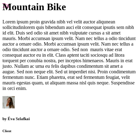
Mountain Bike
Top
Lorem ipsum proin gravida nibh vel velit auctor aliqunean
sollicitudinlorem quis bibendum auci elit consequat ipsutis sem nibh
id elit. Duis sed odio sit amet nibh vulputate cursus a sit amet
mauris. Morbi accumsan ipsum velit. Nam nec tellus a odio tincidunt
auctor a ornare odio. Morbi accumsan ipsum velit. Nam nec tellus a
odio tincidunt auctor a ornare odio. Sed non mauris vitae erat
consequat auctor eu in elit. Class aptent taciti sociosqu ad litora
torquent per conubia nostra, per inceptos himenaeos. Mauris in erat
justo. Nullam ac urna eu felis dapibus condimentum sit amet a
augue. Sed non neque elit. Sed ut imperdiet nisi. Proin condimentum
fermentum nunc. Etiam pharetra, erat sed fermentum feugiat, velit
mauris egestas quam, ut aliquam massa nisl quis neque. Suspendisse
in orci enim.
by
Éva Szlafkai
Client