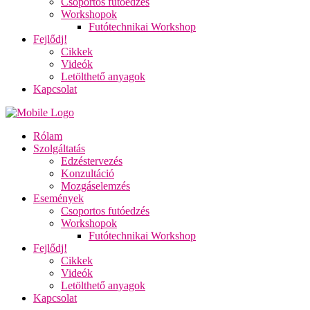
Csoportos futóedzés
Workshopok
Futótechnikai Workshop
Fejlődj!
Cikkek
Videók
Letölthető anyagok
Kapcsolat
Rólam
Szolgáltatás
Edzéstervezés
Konzultáció
Mozgáselemzés
Események
Csoportos futóedzés
Workshopok
Futótechnikai Workshop
Fejlődj!
Cikkek
Videók
Letölthető anyagok
Kapcsolat