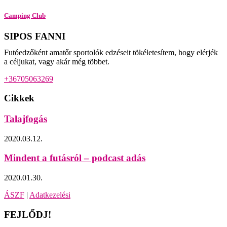
Camping Club
SIPOS FANNI
Futóedzőként amatőr sportolók edzéseit tökéletesítem, hogy elérjék
a céljukat, vagy akár még többet.
+36705063269
Cikkek
Talajfogás
2020.03.12.
Mindent a futásról – podcast adás
2020.01.30.
ÁSZF
|
Adatkezelési
FEJLŐDJ!