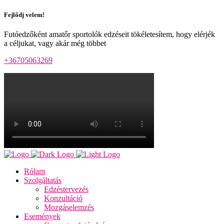
Fejlődj velem!
Futóedzőként amatőr sportolók edzéseit tökéletesítem, hogy elérjék
a céljukat, vagy akár még többet
+36705063269
Rólam
Szolgáltatás
Edzéstervezés
Konzultáció
Mozgáselemzés
Események