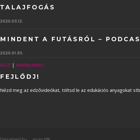
TALAJFOGÁS
2020.03.12.
MINDENT A FUTÁSRÓL – PODCA
2020.01.30.
ÁSZF
|
Adatkezelési
FEJLŐDJ!
Nézd meg az edzővideókat, töltsd le az edukációs anyagokat stb
Designed by
evaszlfk