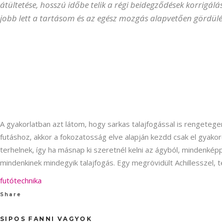
átültetése, hosszú időbe telik a régi beidegződések korrigá
jobb lett a tartásom és az egész mozgás alapvetően gördülé
A gyakorlatban azt látom, hogy sarkas talajfogással is rengetege
futáshoz, akkor a fokozatosság elve alapján kezdd csak el gyakor
terhelnek, így ha másnap ki szeretnél kelni az ágyból, mindenképp
mindenkinek mindegyik talajfogás. Egy megrövidült Achillesszel
futótechnika
Share
SIPOS FANNI VAGYOK