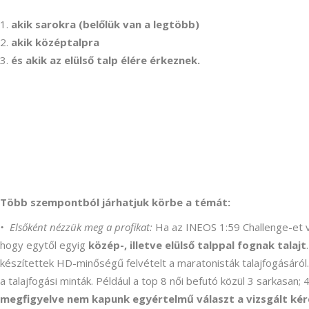
akik sarokra (belőlük van a legtöbb)
akik középtalpra
és akik az elülső talp élére érkeznek.
Több szempontból járhatjuk körbe a témát:
• Elsőként nézzük meg a profikat:
Ha az INEOS 1:59 Challenge-et v
hogy egytől egyig
közép-, illetve elülső talppal fognak talajt
készítettek HD-minőségű felvételt a maratonisták talajfogásáról
a talajfogási minták. Például a top 8 női befutó közül 3 sarkasan;
megfigyelve nem kapunk egyértelmű választ a vizsgált kér