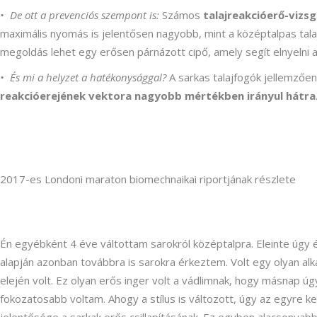
• De ott a prevenciós szempont is:
Számos
talajreakcióerő-vizsg
maximális nyomás is jelentősen nagyobb, mint a középtalpas tala
megoldás lehet egy erősen párnázott cipő, amely segít elnyelni 
• És mi a helyzet a hatékonysággal?
A sarkas talajfogók jellemzően
reakcióerejének vektora nagyobb mértékben irányul hátra
2017-es Londoni maraton biomechnaikai riportjának részlete
Én egyébként 4 éve váltottam sarokról középtalpra. Eleinte úgy é
alapján azonban továbbra is sarokra érkeztem. Volt egy olyan alk
elején volt. Ez olyan erős inger volt a vádlimnak, hogy másnap ú
fokozatosabb voltam. Ahogy a stílus is változott, úgy az egyre k