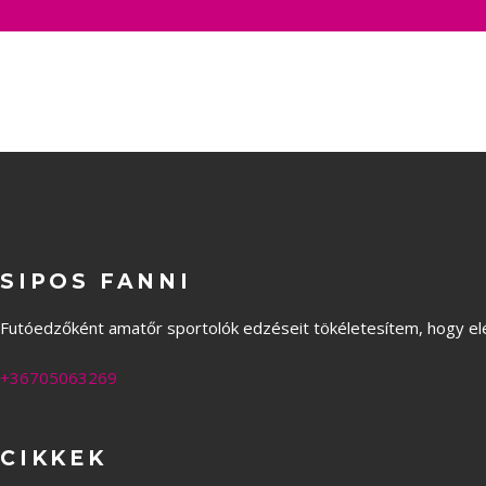
SIPOS FANNI
Futóedzőként amatőr sportolók edzéseit tökéletesítem, hogy elér
+36705063269
CIKKEK