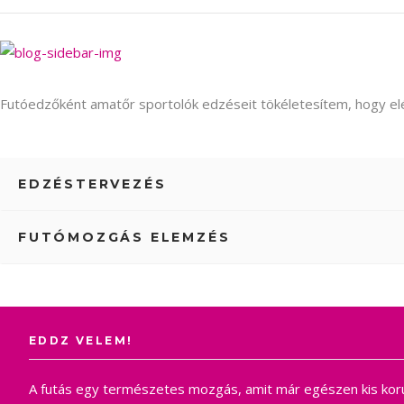
Futóedzőként amatőr sportolók edzéseit tökéletesítem, hogy elér
EDZÉSTERVEZÉS
FUTÓMOZGÁS ELEMZÉS
EDDZ VELEM!
A futás egy természetes mozgás, amit már egészen kis korun