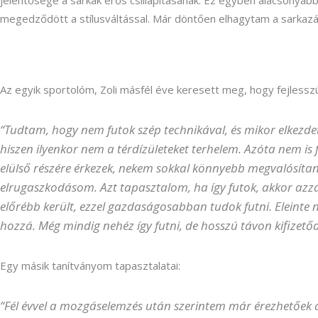
jelentősége a sarkak erős csillapításának. Ez egyben alacsonya
megedződött a stílusváltással. Már döntően elhagytam a sarkazás
Az egyik sportolóm, Zoli másfél éve keresett meg, hogy fejlesszü
“Tudtam, hogy nem futok szép technikával, és mikor elkezdet
hiszen ilyenkor nem a térdízületeket terhelem. Azóta nem is f
elülső részére érkezek, nekem sokkal könnyebb megvalósítano
elrugaszkodásom. Azt tapasztalom, ha így futok, akkor azzal
előrébb került, ezzel gazdaságosabban tudok futni. Eleint
hozzá. Még mindig nehéz így futni, de hosszú távon kifizetőd
Egy másik tanítványom tapasztalatai:
“Fél évvel a mozgáselemzés után szerintem már érezhetőek 