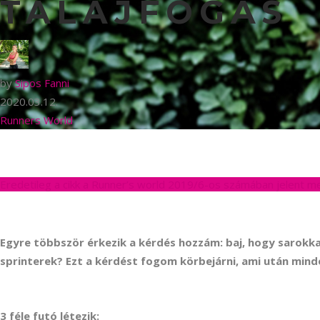
TALAJFOGÁS
by
Sipos Fanni
2020.03.12.
Runners World
Eredetileg a cikk a Runner’s world 2019/6-os számában jelent m
Egyre többször érkezik a kérdés hozzám: baj, hogy sarokka
sprinterek? Ezt a kérdést fogom körbejárni, ami után minde
3 féle futó létezik: