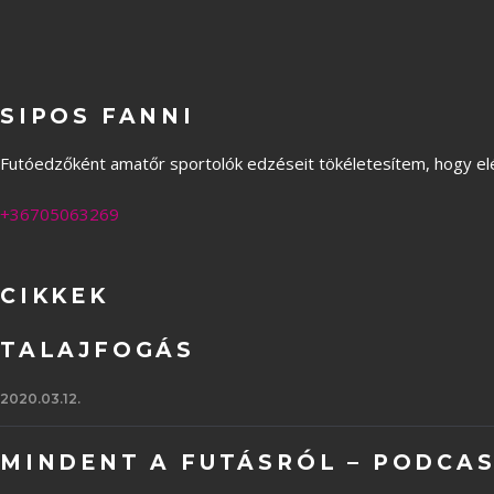
SIPOS FANNI
Futóedzőként amatőr sportolók edzéseit tökéletesítem, hogy elér
+36705063269
CIKKEK
TALAJFOGÁS
2020.03.12.
MINDENT A FUTÁSRÓL – PODCA