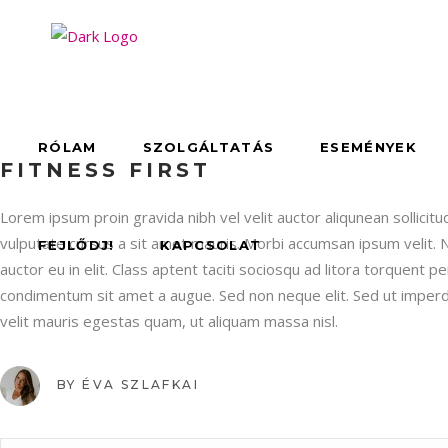
RÓLAM
SZOLGÁLTATÁS
ESEMÉNYEK
FITNESS FIRST
Lorem ipsum proin gravida nibh vel velit auctor aliqunean sollicitu
vulputate cursus a sit amet mauris. Morbi accumsan ipsum velit. 
FEJLŐDJ!
KAPCSOLAT
auctor eu in elit. Class aptent taciti sociosqu ad litora torquent 
condimentum sit amet a augue. Sed non neque elit. Sed ut imper
velit mauris egestas quam, ut aliquam massa nisl.
BY
ÉVA SZLAFKAI