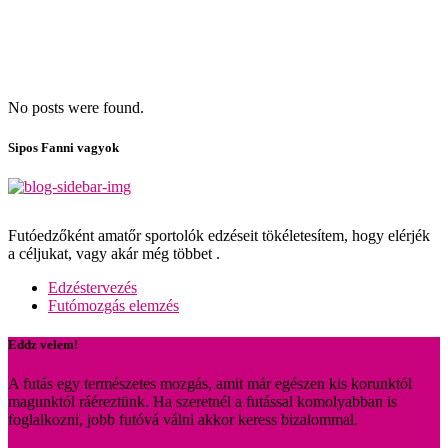
No posts were found.
Sipos Fanni vagyok
Futóedzőként amatőr sportolók edzéseit tökéletesítem, hogy elérjék
a céljukat, vagy akár még többet .
Edzéstervezés
Futómozgás elemzés
Eddz velem!
A futás egy természetes mozgás, amit már egészen kis korunktól
magunktól ráéreztünk. Ha szeretnél a futással komolyabban is
foglalkozni, jobb futóvá válni akkor keress bizalommal.