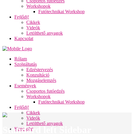
Csoportos futóedzés
Workshopok
Futótechnikai Workshop
Fejlődj!
Cikkek
Videók
Letölthető anyagok
Kapcsolat
Rólam
Szolgáltatás
Edzéstervezés
Konzultáció
Mozgáselemzés
Események
Csoportos futóedzés
Workshopok
Futótechnikai Workshop
Fejlődj!
Cikkek
Videók
Letölthető anyagok
Standard left Sidebar
Kapcsolat