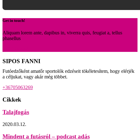
Get in touch!
Aliquam lorem ante, dapibus in, viverra quis, feugiat a, tellus
phasellus
677-124-442
SIPOS FANNI
Futóedzőként amatőr sportolók edzéseit tökéletesítem, hogy elérjék
a céljukat, vagy akár még többet.
+36705063269
Cikkek
Talajfogás
2020.03.12.
Mindent a futásról – podcast adás