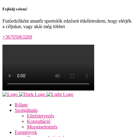
Fejlődj velem!
Futóedzőként amatőr sportolók edzéseit tökéletesítem, hogy elérjék
a céljukat, vagy akár még többet
+36705063269
Rólam
Szolgáltatás
Edzéstervezés
Konzultáció
Mozgáselemzés
Események