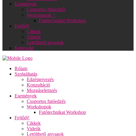
Események
Csoportos futóedzés
Workshopok
Futótechnikai Workshop
Fejlődj!
Cikkek
Videók
Letölthető anyagok
Kapcsolat
Rólam
Szolgáltatás
Edzéstervezés
Konzultáció
Mozgáselemzés
Események
Csoportos futóedzés
Workshopok
Futótechnikai Workshop
Fejlődj!
Cikkek
Videók
Letölthető anyagok