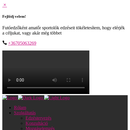
Fejlődj velem!
Futóedzőként amatőr sportolók edzéseit tökéletesítem, hogy elérjék
a céljukat, vagy akár még többet
+36705063269
Rólam
Szolgáltatás
Edzéstervezés
Konzultáció
Mozgáselemzés