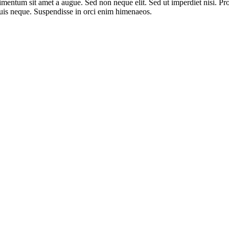
dimentum sit amet a augue. Sed non neque elit. Sed ut imperdiet nisi. 
quis neque. Suspendisse in orci enim himenaeos.