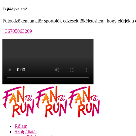
Fejlődj velem!
Futóedzőként amatőr sportolók edzéseit tökéletesítem, hogy elérjék a 
+36705063269
Rólam
Szolgáltatás