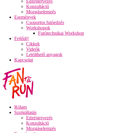
Edzéstervezés
Konzultáció
Mozgáselemzés
Események
Csoportos futóedzés
Workshopok
Futótechnikai Workshop
Fejlődj!
Cikkek
Videók
Letölthető anyagok
Kapcsolat
Rólam
Szolgáltatás
Edzéstervezés
Konzultáció
Mozgáselemzés