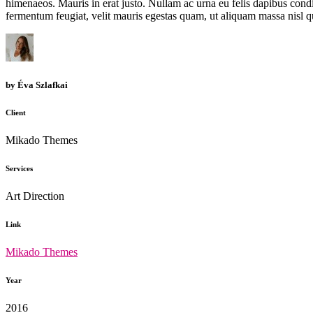
himenaeos. Mauris in erat justo. Nullam ac urna eu felis dapibus con
fermentum feugiat, velit mauris egestas quam, ut aliquam massa nisl 
by
Éva Szlafkai
Client
Mikado Themes
Services
Art Direction
Link
Mikado Themes
Year
2016